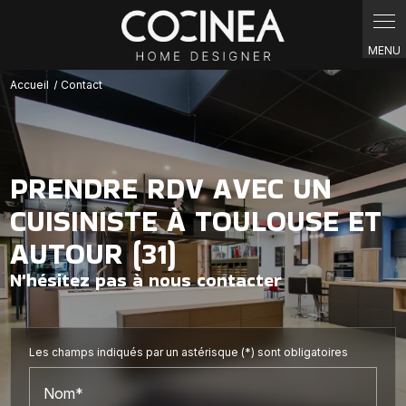
Panneau de gestion des cookies
Accueil
Contact
PRENDRE RDV AVEC UN
CUISINISTE À TOULOUSE ET
AUTOUR (31)
N'hésitez pas à nous contacter
Les champs indiqués par un astérisque (*) sont obligatoires
Nom*