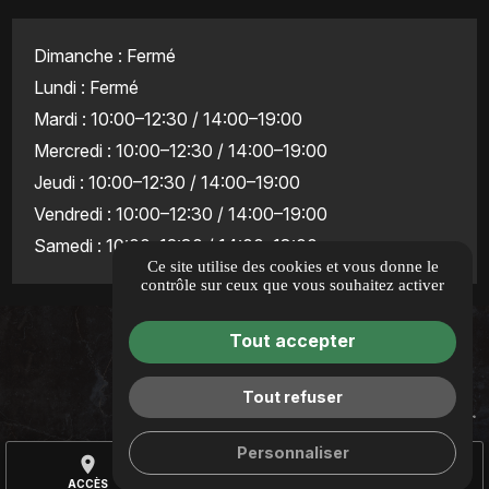
Dimanche : Fermé
Lundi : Fermé
Mardi : 10:00–12:30 / 14:00–19:00
Mercredi : 10:00–12:30 / 14:00–19:00
Jeudi : 10:00–12:30 / 14:00–19:00
Vendredi : 10:00–12:30 / 14:00–19:00
Samedi : 10:00–12:30 / 14:00–18:00
Ce site utilise des cookies et vous donne le
contrôle sur ceux que vous souhaitez activer
Guide local
Tout accepter
Informations complémentaires
Mentions légales
Tout refuser
Politique de confidentialité
Gestion des cookies
Personnaliser
place
call
AVIS
ACCÈS
TÉL.